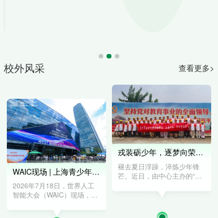
活动介绍
评委会委员介绍
通知公告
优秀作品展映
校外风采
查看更多>
联系我们
戎装砺少年，逐梦向荣光｜“大国少年”军事营圆满收官
褪去夏日浮躁，淬炼少年锋
WAIC现场 | 上海青少年AI学院学子闪耀世界人工智能大会，少年力量正当时！
芒。近日，由中心主办的“大
国少年”军事研学营顺利结
2026年7月18日，世界人工
营。为期三天的全封闭军事
智能大会（WAIC）现场，一
化研学之旅落下帷幕，少年
场聚焦'产学研深度融合'的AI
们身着戎装，以训练铸品
未来发展论坛在上海隆重举