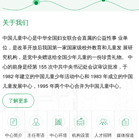
格、以实践强体魄、以红色
行。院士、专家、行业领袖
润初心，在汗水与欢笑中完
齐聚一堂，共话AI发展未
成一场独立、勇敢、有担当
来。在这场汇聚全球顶尖智
的成长蜕变。以军铸魂，锤
关于我们
慧的盛会上，有一群特殊的
炼严明少年风骨“立正、稍
身影格外引人注目——他们
息、跨立！”清晨的训练场
是中国福利会少年宫与上海
中国儿童中心是中华全国妇女联合会直属的公益性事 业单
上，嘹亮口号响彻基地。
交通大学人工智能学院共建
的上海青少年人工智能学院
位，是改革开放后我国第一家国家级校外教育和儿童发 展研
的首届学员代表。
究机构，是党中央赠送给全国少年儿童的一份珍贵礼物。 中
心的前身是经第 155 次中共中央书记处会议审议批准，于
1982 年建立的中国儿童少年活动中心和 1983 年成立的中国
儿童发展中心，1995 年两个中心合并为中国儿童中心。
了解更多
中心简介
主任寄语
中心环境
机构设置
人才招聘
媒体报道