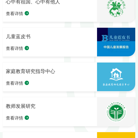
有他人
校外教育“新理念、新
查看详情
关于我们
亲子活动
教育教研
中国儿童艺术团
公益活动
招生招聘
查看详情
关于我们
通知公告
资料库
中心
对外交流中心
各地动态
查看详情
简介
调查研究
专题研究
全国少年儿童短视频
项目合作
查看详情
机构介绍
科学研究
家庭教育公共服务