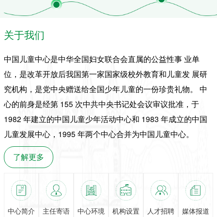
格、以实践强体魄、以红色
行。院士、专家、行业领袖
润初心，在汗水与欢笑中完
齐聚一堂，共话AI发展未
成一场独立、勇敢、有担当
来。在这场汇聚全球顶尖智
的成长蜕变。以军铸魂，锤
关于我们
慧的盛会上，有一群特殊的
炼严明少年风骨“立正、稍
身影格外引人注目——他们
息、跨立！”清晨的训练场
是中国福利会少年宫与上海
中国儿童中心是中华全国妇女联合会直属的公益性事 业单
上，嘹亮口号响彻基地。
交通大学人工智能学院共建
的上海青少年人工智能学院
位，是改革开放后我国第一家国家级校外教育和儿童发 展研
的首届学员代表。
究机构，是党中央赠送给全国少年儿童的一份珍贵礼物。 中
心的前身是经第 155 次中共中央书记处会议审议批准，于
1982 年建立的中国儿童少年活动中心和 1983 年成立的中国
儿童发展中心，1995 年两个中心合并为中国儿童中心。
了解更多
中心简介
主任寄语
中心环境
机构设置
人才招聘
媒体报道