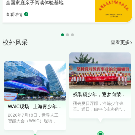
体验基地
动态新闻
专栏介绍
区域协作
教师研修
全国平台
校外风采
查看更多>
基地简介
新闻资讯
通知公告
基地风采
关于我们
戎装砺少年，逐梦向荣光｜“大国少年”军事营圆满收官
褪去夏日浮躁，淬炼少年锋
WAIC现场 | 上海青少年AI学院学子闪耀世界人工智能大会，少年力量正当时！
芒。近日，由中心主办的“大
国少年”军事研学营顺利结
2026年7月18日，世界人工
营。为期三天的全封闭军事
智能大会（WAIC）现场，一
化研学之旅落下帷幕，少年
场聚焦'产学研深度融合'的AI
们身着戎装，以训练铸品
未来发展论坛在上海隆重举