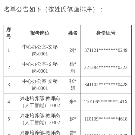
名单公告如下（按姓氏笔画排序）：
序
报考岗位
姓名
身份证号
号
中心办公室
-文秘
1
刘
*
371121********0249
岗-0301
中心办公室
-文秘
杨
*
2
321284********0223
岗-0301
珩
中心办公室
-文秘
张
*
3
341102********0428
岗-0301
妍
兴趣培养部
-教师岗
4
米
*
110106********241X
（人工智能）-0302
兴趣培养部
-教师岗
5
赵
*
110109********4618
（人工智能）-0302
兴趣培养部
-教师岗
曹
*