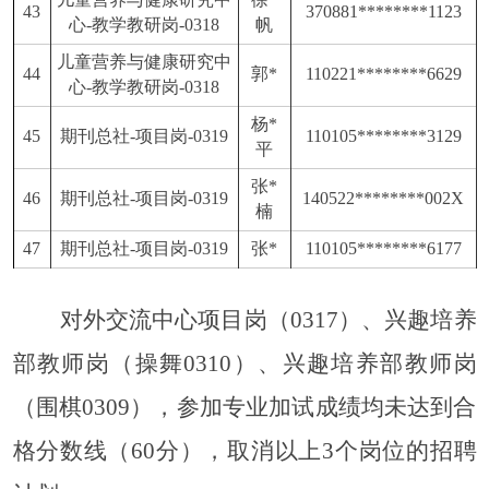
43
370881********1123
心
-教学教研岗-0318
帆
儿童营养与健康研究中
44
郭
*
110221********6629
心
-教学教研岗-0318
杨
*
45
期刊总社
-项目岗-0319
110105********3129
平
张
*
46
期刊总社
-项目岗-0319
140522********002X
楠
47
期刊总社
-项目岗-0319
张
*
110105********6177
对外交流中心项目岗（
0317）、兴趣培养
部教师岗（操舞0310）、兴趣培养部教师岗
（围棋0309），参加专业加试成绩均未达到合
格分数线（60分），取消以上3个岗位的招聘