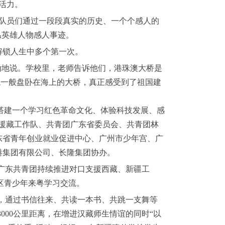
活力。
队员们通过一段段真实的历史、一个个感人的
温英雄人物感人事迹。
解锁人生中多个第一次。
动地说。学校里，老师告诉他们，港珠澳大桥是
龙一般盘卧在海上的大桥，真正感受到了祖国建
搭建一个学习红色革命文化、体验科技发展、感
援藏工作队、共青团广东省委员会、共青团林
东省青年创业就业促进中心、广州市少年宫、广
港集团有限公司、长隆集团协办。
年，广东共青团持续推进对口支援西藏、新疆工
区青少年来粤学习交流。
，通过书信往来、共读一本书、共跳一支舞等
000公里距离，在增进汉藏师生情谊的同时“以