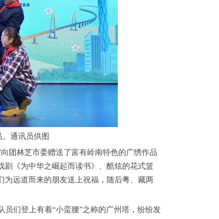
品。通讯员供图
向团林芝市委赠送了富有岭南特色的广绣作品
戏剧《为中华之崛起而读书》、酷炫的花式篮
们为远道而来的朋友送上祝福，随后粤、藏两
队员们登上有着“小蛮腰”之称的广州塔，纷纷发