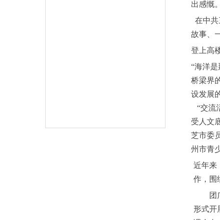
出感慨
在中共
故事、
登上高
“海洋
桥梁界
设发展
“交流
受人文
芝市委
州市青
近年来
作，围
团广州
形式开