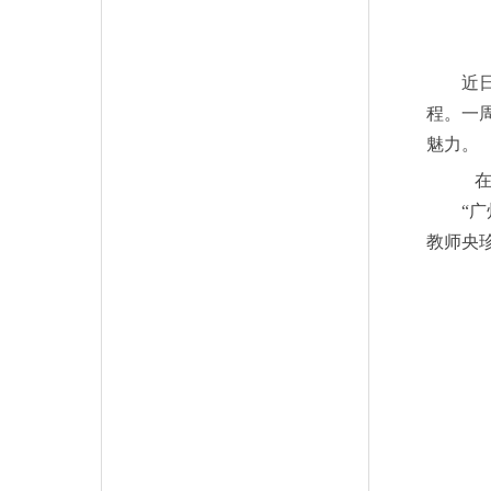
近日，
程。一
魅力。
在大
“广州
教师央