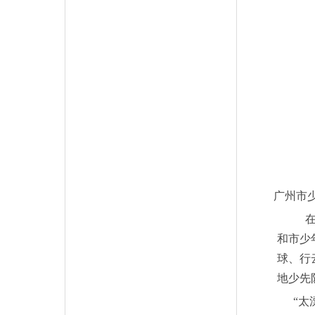
广州市
在
和市少
球、行
地少先
“太漂