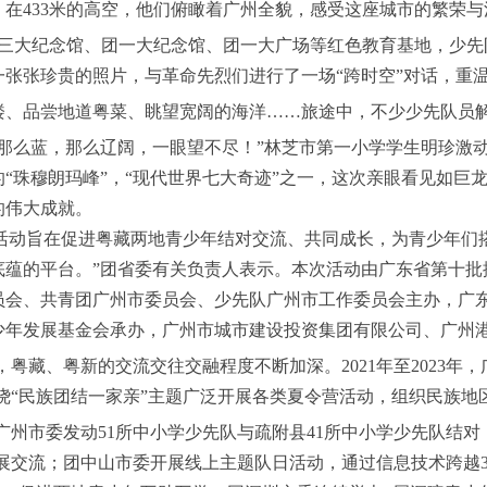
。在433米的高空，他们俯瞰着广州全貌，感受这座城市的繁荣与
三大纪念馆、团一大纪念馆、团一大广场等红色教育基地，少先
一张张珍贵的照片，与革命先烈们进行了一场“跨时空”对话，重
楼、品尝地道粤菜、眺望宽阔的海洋……旅途中，不少少先队员
是那么蓝，那么辽阔，一眼望不尽！”林芝市第一小学学生明珍激
的“珠穆朗玛峰”，“现代世界七大奇迹”之一，这次亲眼看见如巨
的伟大成就。
活动旨在促进粤藏两地青少年结对交流、共同成长，为青少年们
底蕴的平台。”团省委有关负责人表示。本次活动由广东省第十批
员会、共青团广州市委员会、少先队广州市工作委员会主办，广
少年发展基金会承办，广州市城市建设投资集团有限公司、广州
，粤藏、粤新的交流交往交融程度不断加深。2021年至2023
绕“民族团结一家亲”主题广泛开展各类夏令营活动，组织民族地
市委发动51所中小学少先队与疏附县41所中小学少先队结对
展交流；团中山市委开展线上主题队日活动，通过信息技术跨越3