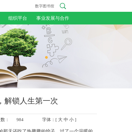
数字图书馆
组织平台
事业发展与合作
，解锁人生第一次
次数：
984
字体：[
大
中
小
]
州的那天还吃了热腾腾的饺子，过了一个温暖的