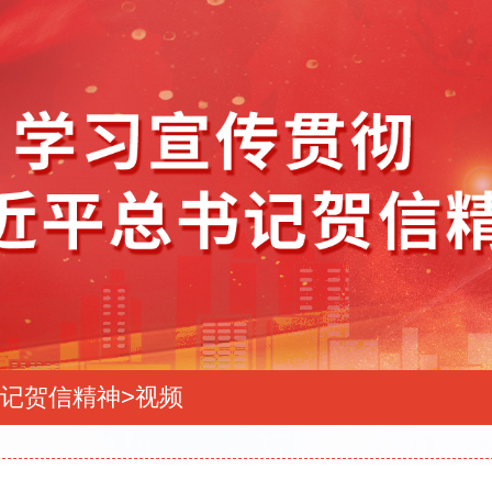
记贺信精神
>
视频